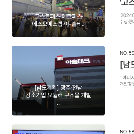
'고
'202
'고스트패스·에코피스·
수상했다
에스오에스랩·이-솔테..
NO. 5
[남
"‘에너
개발창업
[남도기획] 광주·전남
강소기업 모듈러 구조물 개발
..
NO. 5