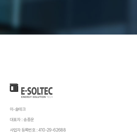
이-솔테크
대표자 : 송종운
사업자 등록번호 : 410-29-62688