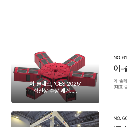
NO. 61
이-
이-솔테
이-솔테크, 'CES 2025'
(대표 
혁신상 수상 쾌거…..
NO. 6