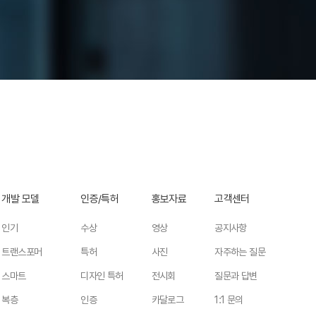
개발 모델
인증/특허
홍보자료
고객센터
인기
수상
영상
공지사항
트랜스포머
특허
사진
자주하는 질문
스마트
디자인 특허
전시회
질문과 답변
복층
인증
카달로그
1:1 문의