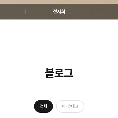
전시회
블로그
전체
이-솔테크