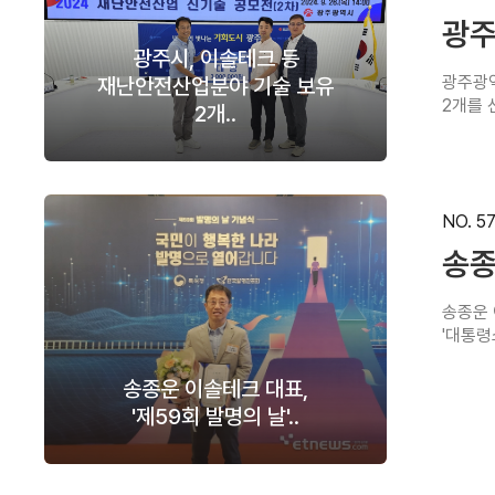
광주
광주시, 이솔테크 등
광주광역
재난안전산업분야 기술 보유
2개를 
2개..
NO. 5
송종
송종운 
'대통령
송종운 이솔테크 대표,
'제59회 발명의 날'..