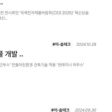
.
가전 전시회인 '국제전자제품박람회(CES 2025)' 혁신상을
신..
#이-솔테크
2024.10.28
개발 ..
진단부스’ 만들어친환경 건축기술 적용 ‘컨테이너 하우스’
#이-솔테크
2024.09.30