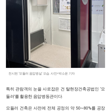
전시된 ‘모듈러 음압병실’ 모습. 사진=박소윤 기자
특히 관람객의 눈을 사로잡은 건 탈현장건축공법인 ‘모
듈러’를 활용한 음압병동관이다.
모듈러 건축은 사전에 전체 공정의 약 50~80%를 공장